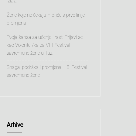
izlaz.”
Žene koje ne čekaju – priče s prve linije
promjena
Tvoja šansa za učenje i rast: Prijavi se
kao Volonter/ka za VIII Festival
savremene žene u Tuzli
Snaga, podrška i promjena – 8. Festival
savremene žene
Arhive