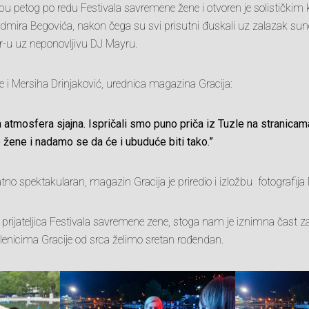
pu petog po redu Festivala savremene žene i otvoren je solističk
 Edmira Begovića, nakon čega su svi prisutni đuskali uz zalazak sunc
r-u uz neponovljivu DJ Mayru.
e i Mersiha Drinjaković, urednica magazina Gracija:
 atmosfera sjajna. Ispričali smo puno priča iz Tuzle na stranicama
žene i nadamo se da će i ubuduće biti tako.”
atno spektakularan, magazin Gracija je priredio i izložbu fotografija 
a prijateljica Festivala savremene zene, stoga nam je iznimna čast 
enicima Gracije od srca želimo sretan rođendan.