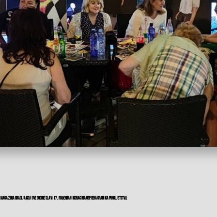
agazina Gracija koji ove godine slavi 17. rođendan i koracima uspjeha grabi ka punoljetstvu.