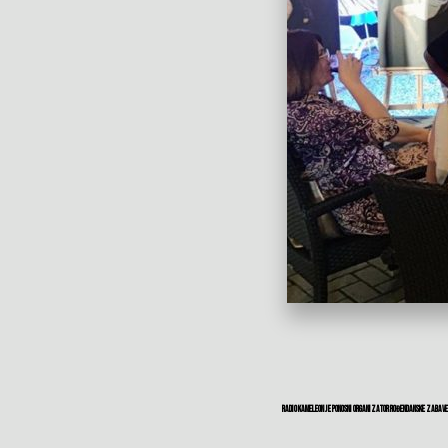
Radio Kameleon je ponosni organizator rođendanske zabave m