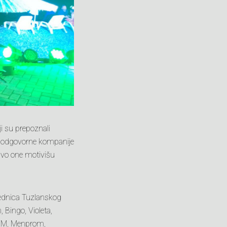
i su prepoznali
o odgovorne kompanije
ravo one motivišu
jednica Tuzlanskog
 Bingo, Violeta,
AKM, Menprom,