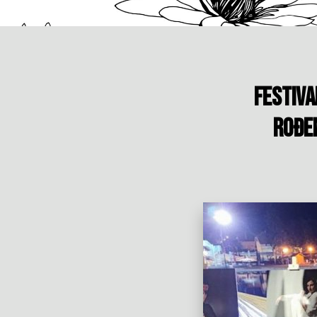
Festiva
rođen