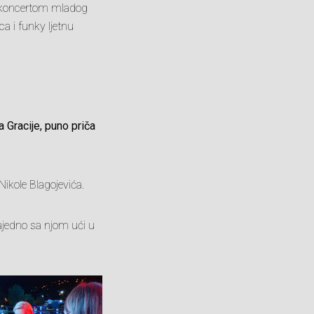
im koncertom mladog
a i funky ljetnu
 Gracije, puno priča
Nikole Blagojevića.
zajedno sa njom ući u