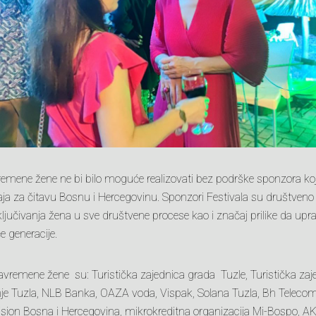
remene žene ne bi bilo moguće realizovati bez podrške sponzora koj
a za čitavu Bosnu i Hercegovinu. Sponzori Festivala su društven
ljučivanja žena u sve društvene procese kao i značaj prilike da up
 generacije.
avremene žene su: Turistička zajednica grada Tuzle, Turistička za
nje Tuzla, NLB Banka, OAZA voda, Vispak, Solana Tuzla, Bh Telecom,
ision Bosna i Hercegovina, mikrokreditna organizacija Mi-Bospo, 