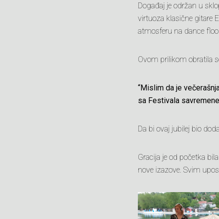
Događaj je održan u sklo
virtuoza klasične gitare
atmosferu na dance floo
Ovom prilikom obratila s
“Mislim da je večerašnja
sa Festivala savremene 
Da bi ovaj jubilej bio dod
Gracija je od početka bil
nove izazove. Svim uposl