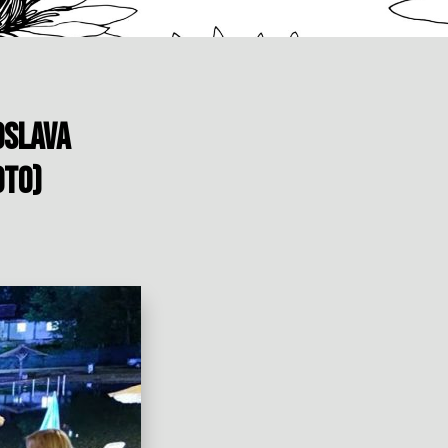
oslava
OTO)