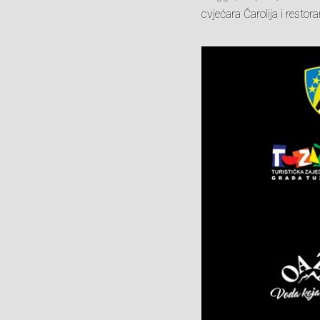
cvjećara Čarolija i restora