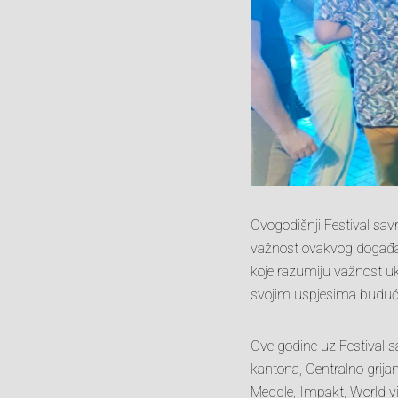
Ovogodišnji Festival sav
važnost ovakvog događaj
koje razumiju važnost uk
svojim uspjesima buduće
Ove godine uz Festival s
kantona, Centralno grija
Meggle, Impakt, World v