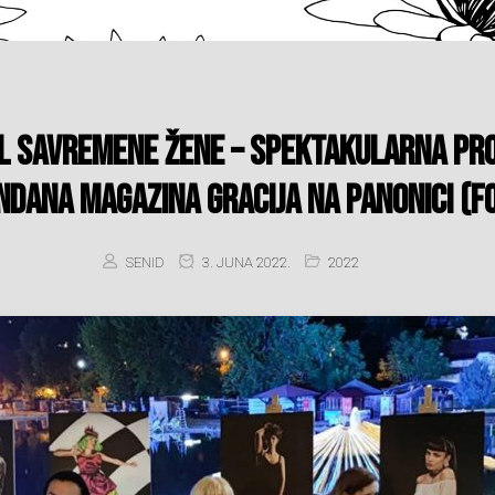
l savremene žene – Spektakularna pr
dana magazina Gracija na Panonici (F
SENID
3. JUNA 2022.
2022