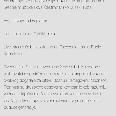
Večerašnje svečano otvorenje muzički će propratiti i učenici
Srednje muzičke škole “Čestmir Mirko Dušek” Tuzla.
Registracije su besplatne.
Registrujte se na
OVOM
linku.
Live stream će biti dostupan na Facebook stranici Radio
Kameleona.
Ovogodišnji Festival savremene žene ne bi bilo moguće
realizovati bez podrške sponzora koji su prepoznali važnost
ovakvog događaja za čitavu Bosnu i Hercegovinu. Sponzori
Festivala su društveno odgovorne kompanije koje razumiju
važnost uključivanja žena u sve društvene procese kao i
značaj prilike da upravo one motivišu svojim uspjesima
buduće generacije.