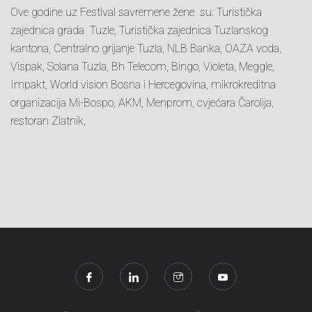
Ove godine uz Festival savremene žene su: Turistička
zajednica grada Tuzle, Turistička zajednica Tuzlanskog
kantona, Centralno grijanje Tuzla, NLB Banka, OAZA voda,
Vispak, Solana Tuzla, Bh Telecom, Bingo, Violeta, Meggle,
Impakt, World vision Bosna i Hercegovina, mikrokreditna
organizacija Mi-Bospo, AKM, Menprom, cvjećara Čarolija,
restoran Zlatnik,