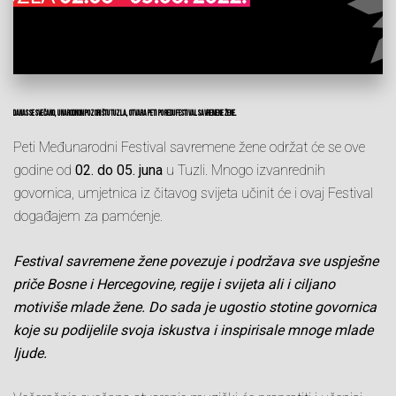
Danas se svečano, u Narodnom pozorištu Tuzla, otvara peti po redu Festival savremene žene.
Peti Međunarodni Festival savremene žene održat će se ove
godine od
02. do 05. juna
u Tuzli. Mnogo izvanrednih
govornica, umjetnica iz čitavog svijeta učinit će i ovaj Festival
događajem za pamćenje.
Festival savremene žene povezuje i podržava sve uspješne
priče Bosne i Hercegovine, regije i svijeta ali i ciljano
motiviše mlade žene. Do sada je ugostio stotine govornica
koje su podijelile svoja iskustva i inspirisale mnoge mlade
ljude.