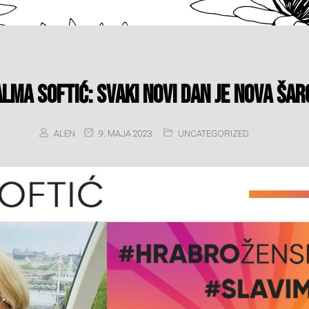
lma Softić: Svaki novi dan je nova šaro
ALEN
9. MAJA 2023.
UNCATEGORIZED