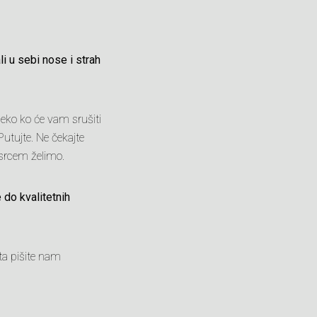
li u sebi nose i strah
 neko ko će vam srušiti
Putujte. Ne čekajte
 srcem želimo.
 do kvalitetnih
ta pišite nam