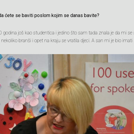
 da ćete se baviti poslom kojim se danas bavite?
 godina još kao studentica i jedino što sam tada znala je da mi se s
ekoliko branši i opet na kraju se vratila djeci. A san mi je bio imati 