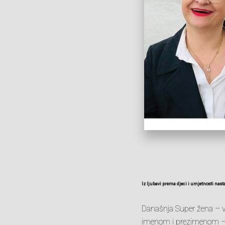
Iz ljubavi prema djeci i umjetnosti nast
Današnja Super žena – vla
imenom i prezimenom –