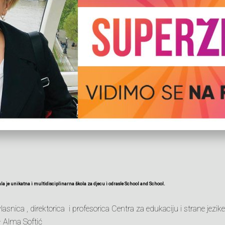
ala je unikatna i multidisciplinarna škola za djecu i odrasle School and School.
snica , direktorica i profesorica Centra za edukaciju i strane jezik
 Alma Softić