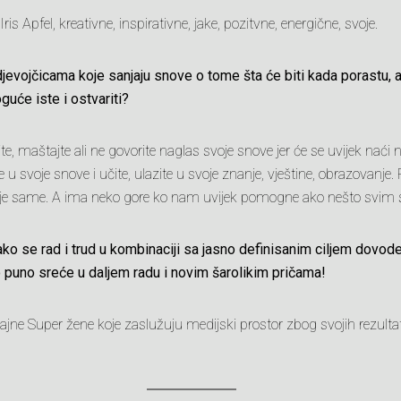
s Apfel, kreativne, inspirativne, jake, pozitvne, energične, svoje.
djevojčicama koje sanjaju snove o tome šta će biti kada porastu, a
guće iste i ostvariti?
jte, maštajte ali ne govorite naglas svoje snove jer će se uvijek naći
e u svoje snove i učite, ulazite u svoje znanje, vještine, obrazovanje. 
te je same. A ima neko gore ko nam uvijek pomogne ako nešto svim
ako se rad i trud u kombinaciji sa jasno definisanim ciljem dovode
mo puno sreće u daljem radu i novim šarolikim pričama!
jajne Super žene koje zaslužuju medijski prostor zbog svojih rezulta