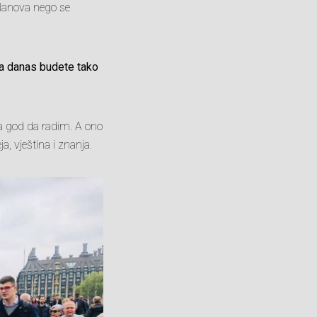
planova nego se
da danas budete tako
šta god da radim. A ono
a, vještina i znanja.