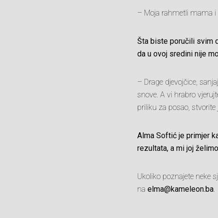
– Moja rahmetli mama i Iri
Šta biste poručili svim 
da u ovoj sredini nije mo
– Drage djevojčice, sanja
snove. A vi hrabro vjerujt
priliku za posao, stvori
Alma Softić je primjer k
rezultata, a mi joj želi
Ukoliko poznajete neke s
na
elma@kameleon.ba
.