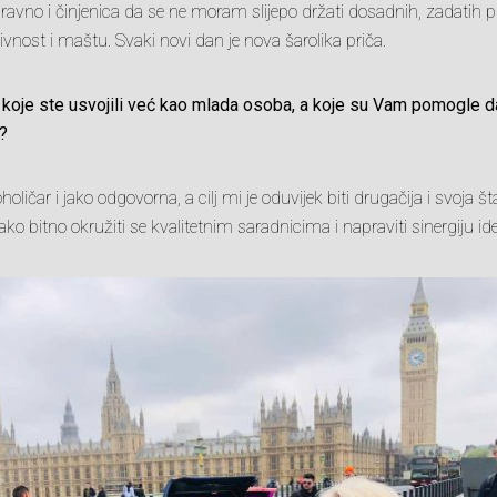
avno i činjenica da se ne moram slijepo držati dosadnih, zadatih 
tivnost i maštu. Svaki novi dan je nova šarolika priča.
i koje ste usvojili već kao mlada osoba, a koje su Vam pomogle 
?
oličar i jako odgovorna, a cilj mi je oduvijek biti drugačija i svoja 
ako bitno okružiti se kvalitetnim saradnicima i napraviti sinergiju idej