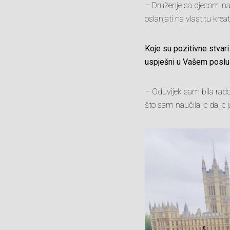
– Druženje sa djecom nar
oslanjati na vlastitu krea
Koje su pozitivne stvar
uspješni u Vašem poslu
– Oduvijek sam bila radoh
što sam naučila je da je j