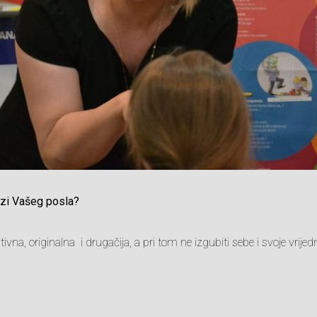
vezi Vašeg posla?
tivna, originalna i drugačija, a pri tom ne izgubiti sebe i svoje vrijed