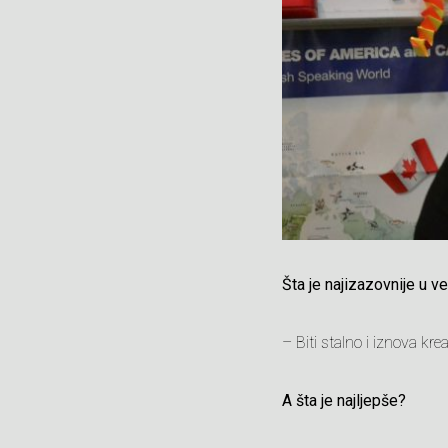
Šta je najizazovnije u 
– Biti stalno i iznova krea
A šta je najljepše?