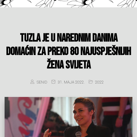
Tuzla je u narednim danima
domaćin za preko 80 najuspješnijih
žena svijeta
SENID
31. MAJA 2022.
2022