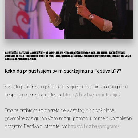
Da li ste već čuli za Festival Savremene Žene??? Ove godine – jubilarni peti po redu, održati će se od 02. do 05. juna u Tuzli, i ugostiti će preko 80
govornica iz BiH, regije i svijeta koje će govoriti o biznisu, zdravlju, majčinstvu, umjetnosti, kako uspjeti u savremenom dobu, te odgovoriti na sve što
vas je oduvijek zanimalo u vezi toga.
Kako da prisustvujem svim sadržajima na Festivalu???
Sve što je potrebno jeste da odvojite jednu minutu i potpuno
besplatno se registrujete na:
https://fsz.ba/registracije/
Tražite hrabrost za pokretanje vlastitog biznisa? Naše
govornice zasigurno Vam mogu pomoći u tome a kompletan
program Festivala istražite na:
https://fsz.ba/program/