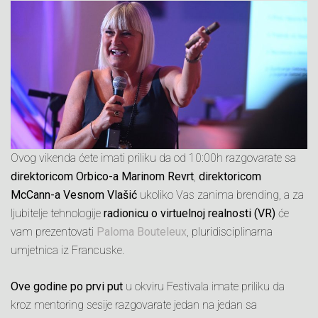
Ovog vikenda ćete imati priliku da od 10:00h razgovarate sa
direktoricom Orbico-a Marinom Revrt
,
direktoricom
McCann-a Vesnom Vlašić
ukoliko Vas zanima brending, a za
ljubitelje tehnologije
radionicu o virtuelnoj realnosti (VR)
će
vam prezentovati
Paloma Bouteleux
, pluridisciplinarna
umjetnica iz Francuske.
Ove godine po prvi put
u okviru Festivala imate priliku da
kroz mentoring sesije razgovarate jedan na jedan sa