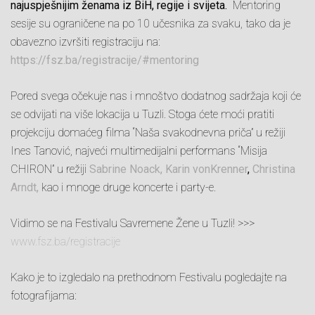
najuspješnijim ženama iz BiH, regije i svijeta.
Mentoring
sesije su ograničene na po 10 učesnika za svaku, tako da je
obavezno izvršiti registraciju na:
https://fsz.ba/registracije/#mentoring
Pored svega očekuje nas i mnoštvo dodatnog sadržaja koji će
se odvijati na više lokacija u Tuzli. Stoga ćete moći pratiti
projekciju domaćeg filma “Naša svakodnevna priča” u režiji
Ines Tanović, najveći multimedijalni performans “Misija
CHIRON” u režiji
Sabrine Noack,
Karin vonKrenner
,
Christina
Arndt,
kao i mnoge druge koncerte i party-e.
Vidimo se na Festivalu Savremene Žene u Tuzli! >>>
www.fsz.ba/registracije
Kako je to izgledalo na prethodnom Festivalu pogledajte na
fotografijama: