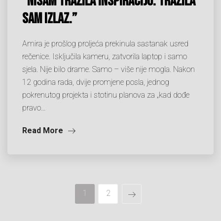
“Nisam tražila inspiraciju. Tražila
sam izlaz.”
Amira je prošlog proljeća prekinula sastanak usred
rečenice. Isključila kameru, zatvorila laptop i samo
sjela. Nije bilo drame. Samo – više nije mogla. Nakon
12 godina rada, dvije promjene posla, jednog
pokrenutog projekta i stotinu planova za „kad dođe
pravo…
Read More
1
2