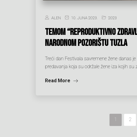
ALEN
10. JUNA 2023.
2023
Temom “Reproduktivno zdravl
Narodnom pozorištu Tuzla
Treći dan Festivala savremene žene danas j
predavanja koja su održale žene iza kojih su 
Read More
1
2