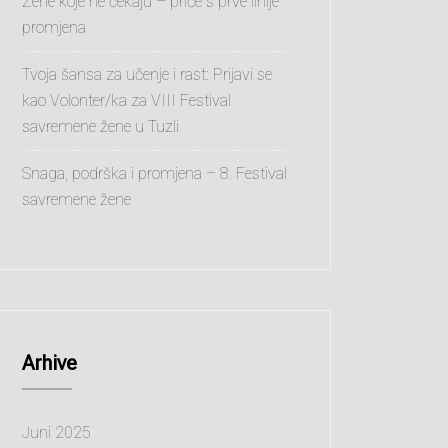
Žene koje ne čekaju – priče s prve linije
promjena
Tvoja šansa za učenje i rast: Prijavi se
kao Volonter/ka za VIII Festival
savremene žene u Tuzli
Snaga, podrška i promjena – 8. Festival
savremene žene
Arhive
Juni 2025