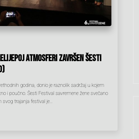
elijepoj atmosferi završen šesti
O)
rethodnih godina, donio je raznolik sadržaj u kojem
ntno i poučno. Šesti Festival savremene žene svečano
vog trajanja festival je…