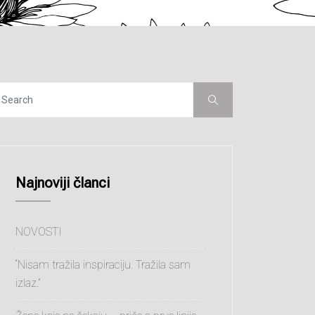
Najnoviji članci
NOVOSTI
“Nisam tražila inspiraciju. Tražila sam
izlaz.”