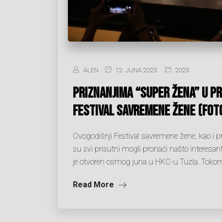
ALEN
12. JUNA 2023.
2023
Priznanjima “Super žena” u pr
Festival savremene žene (FOT
Ovogodišnji Festival savremene žene, kao i p
su svi prisutni mogli pronaći našto interesa
je otvoren osmog juna u HKC-u Tuzla. Tokom s
Read More