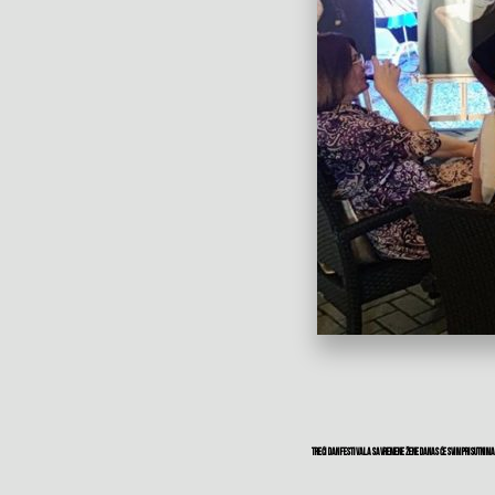
Treći dan Festivala savremene žene danas će svim prisutnim