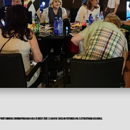
a pružiti mnogo raznovrsnih predavanja koja će održati žene iza kojih su značajna postignuća u različitim sferama djelovanja.