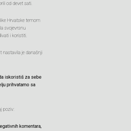
ili od devet sati.
ublike Hrvatske temom
la svojevrsnu
ti i koristiti.
t nastavila je današnji
da iskoristiš za sebe
elju prihvatamo sa
j poziv:
negativnih komentara,