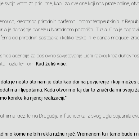
 svoja vrata za prisutne, kao i za sve one koji nas prate online, otvor
fesorica, kreatorica prirodnih parfema i aromaterapeutkinja iz Rep
rila je današnje panele u Narodnom pozorištu Tuzla. Ona je napravi
ema od prirodnih sastojaka i koliko teško ih je danas moguće izrađiva
lasnica agencije za poslovno savjetovanje Lični razvoj kroz duhovnos
štu Tuzla temom
Kad želiš više.
 data je nešto što nam je dato kao dar na povjerenje i koji možeš 
odatima i ljepotama. Kada otvorimo taj dar to znači da mi svoju ž
o korake ka njenoj realizaciji.”
sutnima kroz temu Drugačija influencerka iz svog ugla objasnila ova
d ni o kome ne bih rekla ružnu riječ. Vremenom tu i tamo bude i 