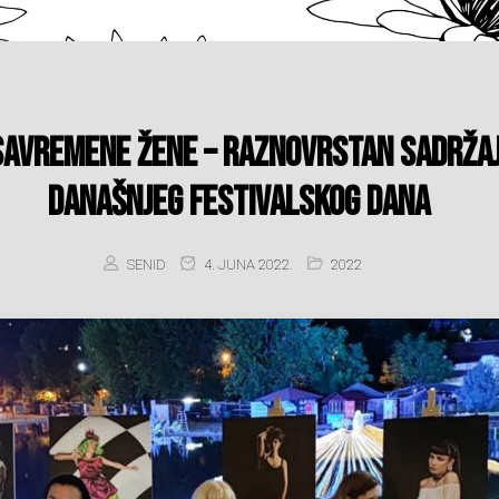
Savremene žene – Raznovrstan sadržaj
današnjeg festivalskog dana
SENID
4. JUNA 2022.
2022