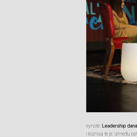
eynote:
Leadership dan
i biznisa te je, između ost