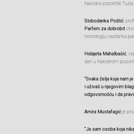
Narodno pozorište Tuzla je
Slobodanka Poštić
, pro
Parfem za dobrobit
otvo
hronologiju nastanka parf
Hidajeta Mahalbašić
, v
dan u Narodnom pozori
“Svaka želja koja nam je
i uživaš u njegovim blag
odgovornošću i da pravim
Amira Mustafagić
je pri
“Ja sam osoba koja nika