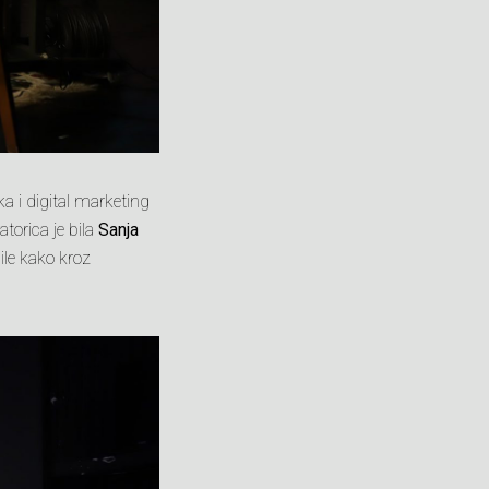
rka i digital marketing
atorica je bila
Sanja
ile kako kroz