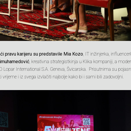
ći pravu karijeru su predstavile Mia Kozo
, IT inžinjerka, influence
žimuhamedović
, kreativna strategistkinja u Klika kompaniji, a moder
EO Lopar International S.A. Geneva, Švicarska. Prisutnima su pojasn
 vrijeme i iz svega izvlačiti najbolje kako bi i sami bili zadovoljni.