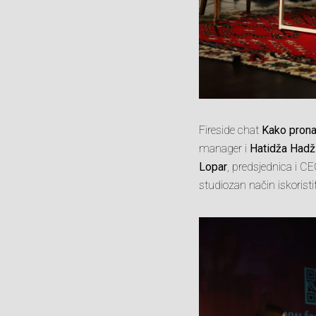
Fireside chat
Kako prona
manager i
Hatidža Had
Lopar
, predsjednica i C
studiozan način iskoristiti