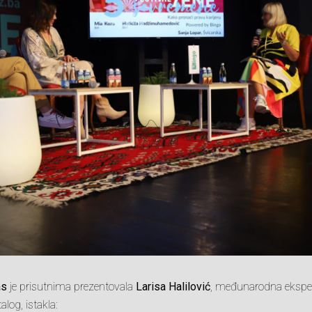
as
je prisutnima prezentovala
Larisa Halilović
, međunarodna eksper
alog, istakla: