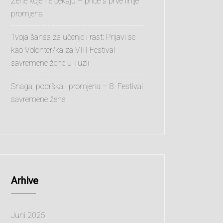
Žene koje ne čekaju – priče s prve linije
promjena
Tvoja šansa za učenje i rast: Prijavi se
kao Volonter/ka za VIII Festival
savremene žene u Tuzli
Snaga, podrška i promjena – 8. Festival
savremene žene
Arhive
Juni 2025