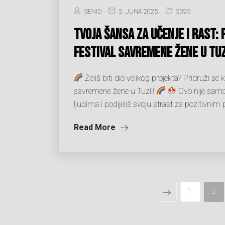
SENID
2. JUNA 2025.
2025
Tvoja šansa za učenje i rast: 
Festival savremene žene u Tuz
Želiš biti dio velikog projekta? Pridruži 
savremene žene u Tuzli!
Ovo nije samo 
ljudima i podijeliš svoju strast za pozitivn
Read More
1
2