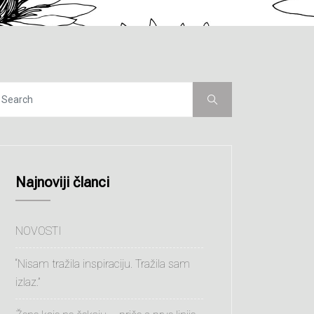
Najnoviji članci
NOVOSTI
“Nisam tražila inspiraciju. Tražila sam
izlaz.”