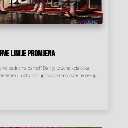
prve linije promjena
vo padne na pamet? Da li je to žena koja čeka
mene žene u Tuzli priča upravo o onima koje ne čekaju.