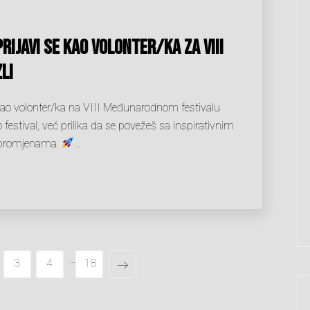
Prijavi se kao Volonter/ka za VIII
li
se kao volonter/ka na VIII Međunarodnom festivalu
festival, već prilika da se povežeš sa inspirativnim
im promjenama.
…
…
3
4
18