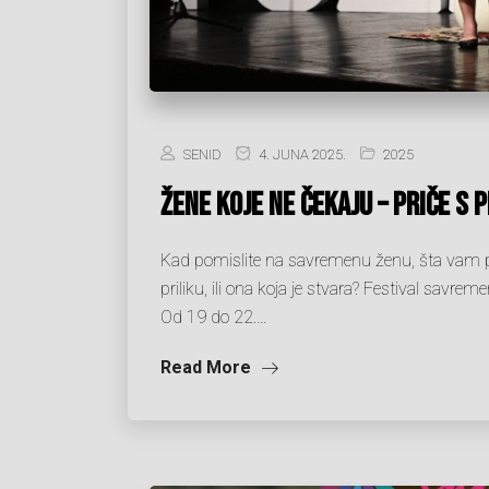
SENID
4. JUNA 2025.
2025
Žene koje ne čekaju – priče s 
Kad pomislite na savremenu ženu, šta vam pr
priliku, ili ona koja je stvara? Festival savre
Od 19 do 22.…
Read More