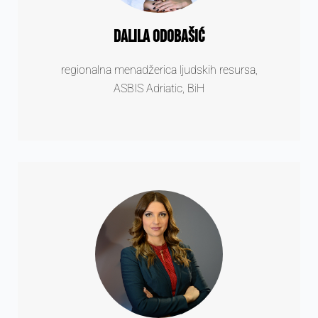
Dalila Odobašić
regionalna menadžerica ljudskih resursa,
ASBIS Adriatic, BiH