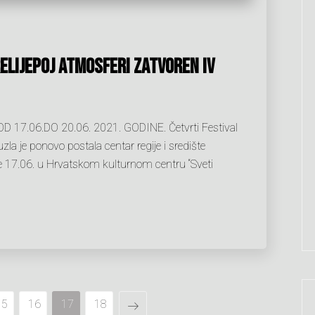
ELIJEPOJ ATMOSFERI ZATVOREN IV
.06.DO 20.06. 2021. GODINE. Četvrti Festival
la je ponovo postala centar regije i središte
e 17.06. u Hrvatskom kulturnom centru “Sveti
15
16
17
18