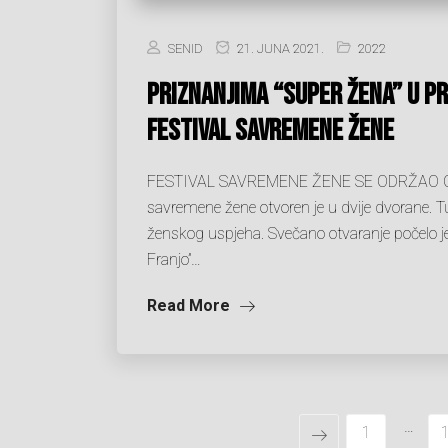
SENID
21. JUNA 2021.
2022
PRIZNANJIMA “SUPER ŽENA” U PR
FESTIVAL SAVREMENE ŽENE
FESTIVAL SAVREMENE ŽENE SE ODRŽAO OD 17
savremene žene otvoren je u dvije dvorane. Tuz
ženskog uspjeha. Svečano otvaranje počelo j
Franjo”…
Read More
…
1