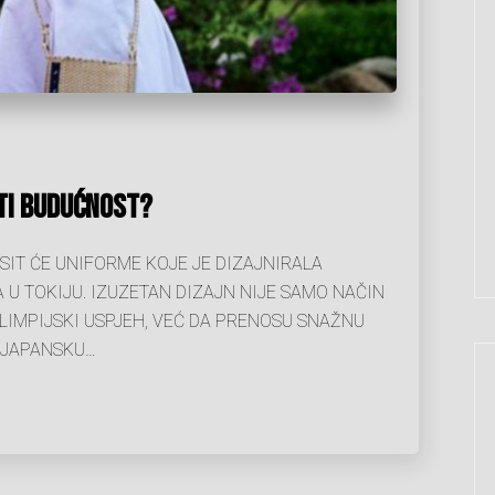
TI BUDUĆNOST?
IT ĆE UNIFORME KOJE JE DIZAJNIRALA
U TOKIJU. IZUZETAN DIZAJN NIJE SAMO NAČIN
LIMPIJSKI USPJEH, VEĆ DA PRENOSU SNAŽNU
I JAPANSKU…