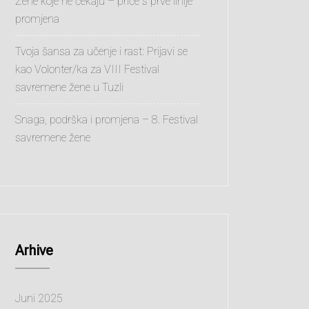
Žene koje ne čekaju – priče s prve linije
promjena
Tvoja šansa za učenje i rast: Prijavi se
kao Volonter/ka za VIII Festival
savremene žene u Tuzli
Snaga, podrška i promjena – 8. Festival
savremene žene
Arhive
Juni 2025