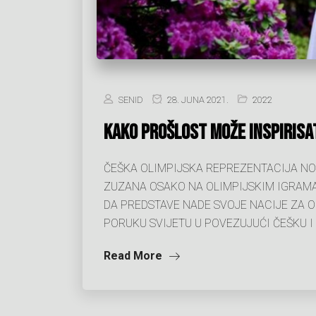
SENID
28. JUNA 2021.
2022
KAKO PROŠLOST MOŽE INSPIRISA
ČEŠKA OLIMPIJSKA REPREZENTACIJA NOS
ZUZANA OSAKO NA OLIMPIJSKIM IGRAMA 
DA PREDSTAVE NADE SVOJE NACIJE ZA O
PORUKU SVIJETU U POVEZUJUĆI ČEŠKU 
Read More