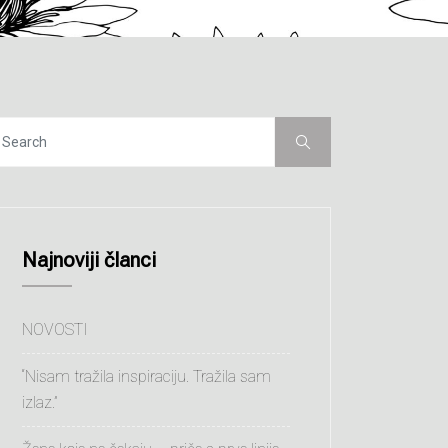
Najnoviji članci
NOVOSTI
“Nisam tražila inspiraciju. Tražila sam
izlaz.”