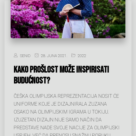
SENID
28. JUNA 2021.
2022
KAKO PROŠLOST MOŽE INSPIRISATI
BUDUĆNOST?
ČEŠKA OLIMPIJSKA REPREZENTACIJA NOSIT ĆE
UNIFORME KOJE JE DIZAJNIRALA ZUZANA
OSAKO NA OLIMPIJSKIM IGRAMA U TOKIJU.
IZUZETAN DIZAJN NIJE SAMO NAČIN DA
PREDSTAVE NADE SVOJE NACIJE ZA OLIMPIJSKI
USPJEH, VEĆ DA PRENOSU SNAŽNU PORUKU