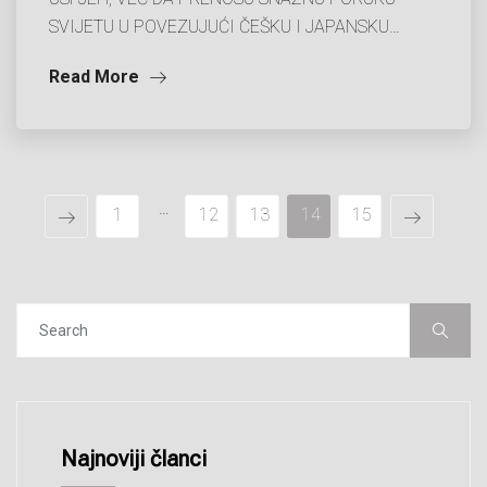
SVIJETU U POVEZUJUĆI ČEŠKU I JAPANSKU…
Read More
…
1
12
13
14
15
Najnoviji članci