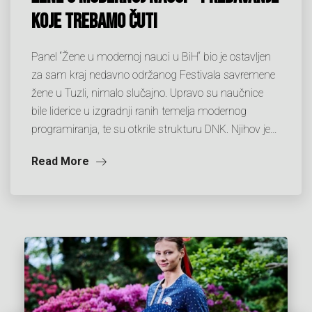
KOJE TREBAMO ČUTI
Panel “Žene u modernoj nauci u BiH“ bio je ostavljen
za sam kraj nedavno održanog Festivala savremene
žene u Tuzli, nimalo slučajno. Upravo su naučnice
bile liderice u izgradnji ranih temelja modernog
programiranja, te su otkrile strukturu DNK. Njihov je…
Read More